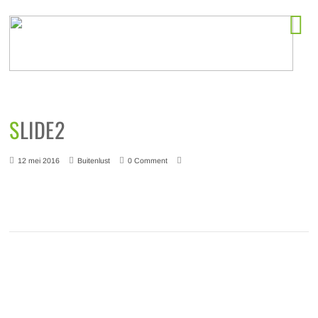
Horeca startlocaties
SLIDE2
12 mei 2016
Buitenlust
0 Comment