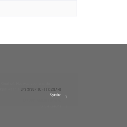
 Geulhof. Het was voor ons de
GPS SPEURTOCHT FRIESLAND
ekjes waar je normaal niet komt. Wij
Sytske
GPS SPEURTOCHT LIMBURG
Silvie Geuns