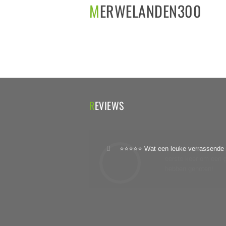
MERWELANDEN300
REVIEWS
⭐⭐⭐⭐⭐ Wat een leuke verrassende 
⭐⭐⭐⭐ Leuke Gps toch
eerste keer om een gp
hebben genoten!