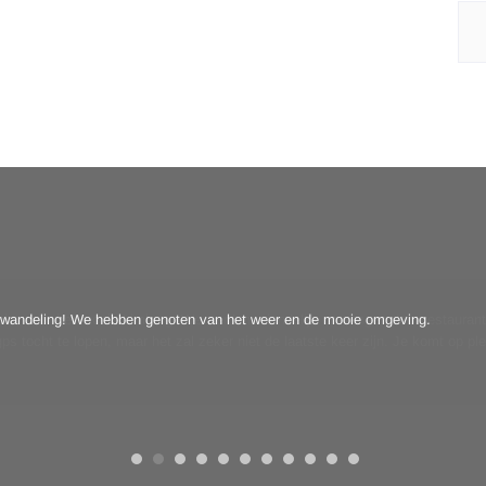
wandeling! We hebben genoten van het weer en de mooie omgeving.
t, door het mooie Limburg. We werden vriendelijk ontvangen door restaurant
s tocht te lopen, maar het zal zeker niet de laatste keer zijn. Je komt op pl