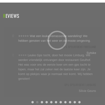
REVIEWS
⭐⭐⭐⭐⭐ Wat een leuke verrassende wandeling! We
hebben genoten van het weer en de mooie omgeving.
GPS SPEURTOCHT FRIESLAND
Sytske
⭐⭐⭐⭐ Leuke Gps tocht, door het mooie Limburg. We
werden vriendelijk ontvangen door restaurant Geulhof.
Het was voor ons de eerste keer om een gps tocht te
lopen, maar het zal zeker niet de laatste keer zijn. Je
komt op plekjes waar je normaal niet komt. Wij hebben
genoten!
GPS SPEURTOCHT LIMBURG
Silvie Geuns