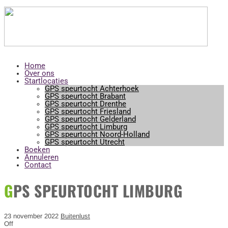
Horeca startlocaties
Home
Over ons
Startlocaties
GPS speurtocht Achterhoek
GPS speurtocht Brabant
GPS speurtocht Drenthe
GPS speurtocht Friesland
GPS speurtocht Gelderland
GPS speurtocht Limburg
GPS speurtocht Noord-Holland
GPS speurtocht Utrecht
Boeken
Annuleren
Contact
GPS SPEURTOCHT LIMBURG
23 november 2022
Buitenlust
Off