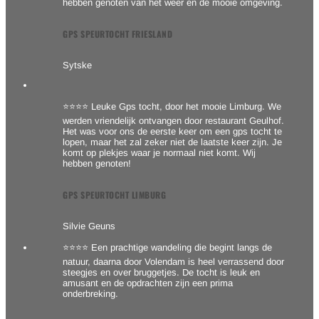
hebben genoten van het weer en de mooie omgeving.
GPS SPEURTOCHT FRIESLAND
Sytske
⭐⭐⭐⭐ Leuke Gps tocht, door het mooie Limburg. We
werden vriendelijk ontvangen door restaurant Geulhof.
Het was voor ons de eerste keer om een gps tocht te
lopen, maar het zal zeker niet de laatste keer zijn. Je
komt op plekjes waar je normaal niet komt. Wij
hebben genoten!
GPS SPEURTOCHT LIMBURG
Silvie Geuns
⭐⭐⭐⭐ Een prachtige wandeling die begint langs de
natuur, daarna door Volendam is heel verrassend door
steegjes en over bruggetjes. De tocht is leuk en
amusant en de opdrachten zijn een prima
onderbreking.