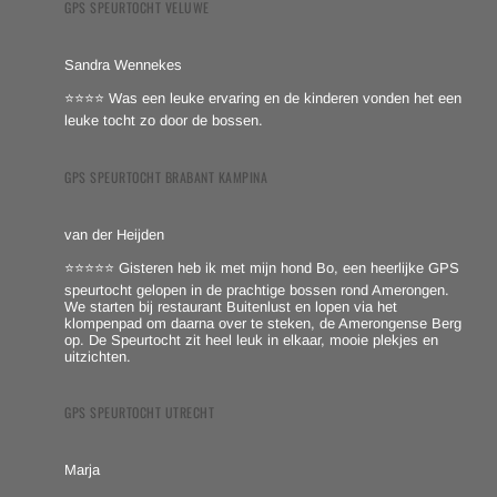
GPS SPEURTOCHT VELUWE
Sandra Wennekes
⭐⭐⭐⭐ Was een leuke ervaring en de kinderen vonden het een
leuke tocht zo door de bossen.
GPS SPEURTOCHT BRABANT KAMPINA
van der Heijden
⭐⭐⭐⭐⭐ Gisteren heb ik met mijn hond Bo, een heerlijke GPS
speurtocht gelopen in de prachtige bossen rond Amerongen.
We starten bij restaurant Buitenlust en lopen via het
klompenpad om daarna over te steken, de Amerongense Berg
op. De Speurtocht zit heel leuk in elkaar, mooie plekjes en
uitzichten.
GPS SPEURTOCHT UTRECHT
Marja