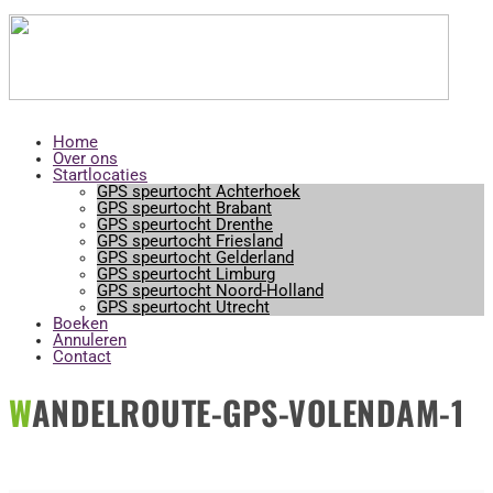
Horeca startlocaties
Home
Over ons
Startlocaties
GPS speurtocht Achterhoek
GPS speurtocht Brabant
GPS speurtocht Drenthe
GPS speurtocht Friesland
GPS speurtocht Gelderland
GPS speurtocht Limburg
GPS speurtocht Noord-Holland
GPS speurtocht Utrecht
Boeken
Annuleren
Contact
WANDELROUTE-GPS-VOLENDAM-1