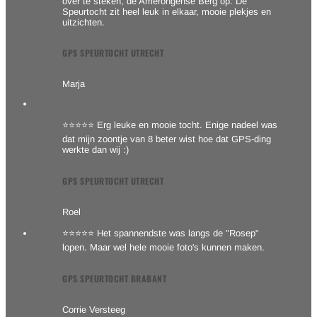
over te steken, de Amerongense Berg op. De
Speurtocht zit heel leuk in elkaar, mooie plekjes en
uitzichten.
GPS SPEURTOCHT UTRECHT
Marja
⭐⭐⭐⭐⭐ Erg leuke en mooie tocht. Enige nadeel was
dat mijn zoontje van 8 beter wist hoe dat GPS-ding
werkte dan wij :)
GPS SPEURTOCHT UTRECHT
Roel
⭐⭐⭐⭐⭐ Het spannendste was langs de "Rosep"
lopen. Maar wel hele mooie foto's kunnen maken.
GPS SPEURTOCHT BRABANT
Corrie Versteeg