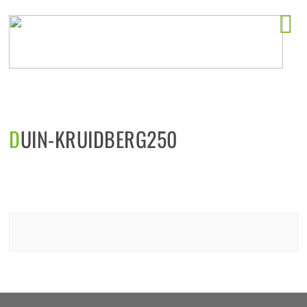
Horeca startlocaties
DUIN-KRUIDBERG250