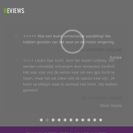
REVIEWS
⭐⭐⭐⭐⭐ Wat een leuke verrassende wandeling! We
hebben genoten van het weer en de mooie omgeving.
GPS SPEURTOCHT FRIESLAND
Sytske
⭐⭐⭐⭐ Leuke Gps tocht, door het mooie Limburg. We
werden vriendelijk ontvangen door restaurant Geulhof.
Het was voor ons de eerste keer om een gps tocht te
lopen, maar het zal zeker niet de laatste keer zijn. Je
komt op plekjes waar je normaal niet komt. Wij hebben
genoten!
GPS SPEURTOCHT LIMBURG
Silvie Geuns