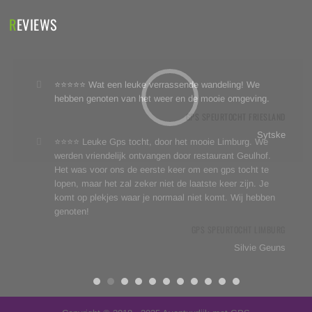
REVIEWS
⭐⭐⭐⭐⭐ Wat een leuke verrassende wandeling! We
hebben genoten van het weer en de mooie omgeving.
GPS SPEURTOCHT FRIESLAND
Sytske
⭐⭐⭐⭐ Leuke Gps tocht, door het mooie Limburg. We
werden vriendelijk ontvangen door restaurant Geulhof.
Het was voor ons de eerste keer om een gps tocht te
lopen, maar het zal zeker niet de laatste keer zijn. Je
komt op plekjes waar je normaal niet komt. Wij hebben
genoten!
GPS SPEURTOCHT LIMBURG
Silvie Geuns