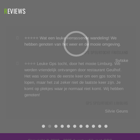
REVIEWS
⭐⭐⭐⭐⭐ Wat een leuke verrassende wandeling! We
hebben genoten van het weer en de mooie omgeving.
GPS SPEURTOCHT FRIESLAND
Sytske
⭐⭐⭐⭐ Leuke Gps tocht, door het mooie Limburg. We
werden vriendelijk ontvangen door restaurant Geulhof.
Het was voor ons de eerste keer om een gps tocht te
lopen, maar het zal zeker niet de laatste keer zijn. Je
komt op plekjes waar je normaal niet komt. Wij hebben
genoten!
GPS SPEURTOCHT LIMBURG
Silvie Geuns