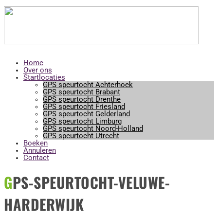
Horeca startlocaties
Home
Over ons
Startlocaties
GPS speurtocht Achterhoek
GPS speurtocht Brabant
GPS speurtocht Drenthe
GPS speurtocht Friesland
GPS speurtocht Gelderland
GPS speurtocht Limburg
GPS speurtocht Noord-Holland
GPS speurtocht Utrecht
Boeken
Annuleren
Contact
GPS-SPEURTOCHT-VELUWE-
HARDERWIJK