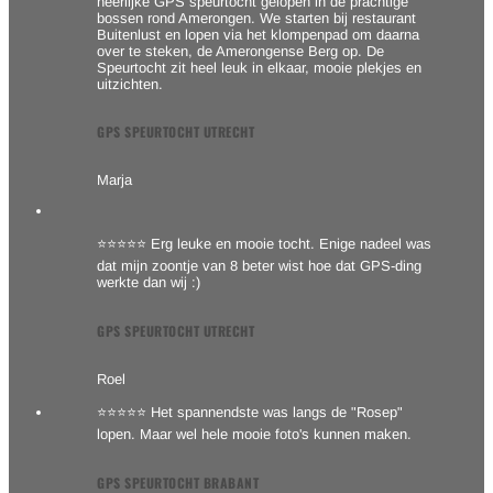
heerlijke GPS speurtocht gelopen in de prachtige
bossen rond Amerongen. We starten bij restaurant
Buitenlust en lopen via het klompenpad om daarna
over te steken, de Amerongense Berg op. De
Speurtocht zit heel leuk in elkaar, mooie plekjes en
uitzichten.
GPS SPEURTOCHT UTRECHT
Marja
⭐⭐⭐⭐⭐ Erg leuke en mooie tocht. Enige nadeel was
dat mijn zoontje van 8 beter wist hoe dat GPS-ding
werkte dan wij :)
GPS SPEURTOCHT UTRECHT
Roel
⭐⭐⭐⭐⭐ Het spannendste was langs de "Rosep"
lopen. Maar wel hele mooie foto's kunnen maken.
GPS SPEURTOCHT BRABANT