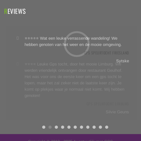
REVIEWS
⭐⭐⭐⭐⭐ Wat een leuke verrassende wandeling! We
hebben genoten van het weer en de mooie omgeving.
GPS SPEURTOCHT FRIESLAND
Sytske
⭐⭐⭐⭐ Leuke Gps tocht, door het mooie Limburg. We
werden vriendelijk ontvangen door restaurant Geulhof.
Het was voor ons de eerste keer om een gps tocht te
lopen, maar het zal zeker niet de laatste keer zijn. Je
komt op plekjes waar je normaal niet komt. Wij hebben
genoten!
GPS SPEURTOCHT LIMBURG
Silvie Geuns