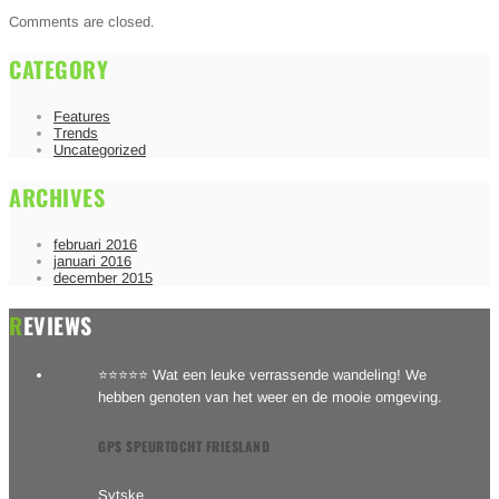
Comments are closed.
CATEGORY
Features
Trends
Uncategorized
ARCHIVES
februari 2016
januari 2016
december 2015
REVIEWS
⭐⭐⭐⭐⭐ Wat een leuke verrassende wandeling! We
hebben genoten van het weer en de mooie omgeving.
GPS SPEURTOCHT FRIESLAND
Sytske