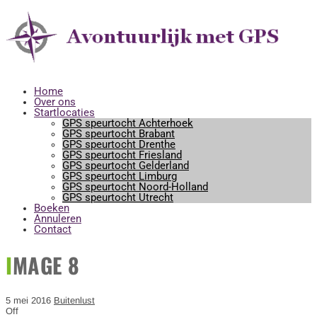
Horeca startlocaties
Home
Over ons
Startlocaties
GPS speurtocht Achterhoek
GPS speurtocht Brabant
GPS speurtocht Drenthe
GPS speurtocht Friesland
GPS speurtocht Gelderland
GPS speurtocht Limburg
GPS speurtocht Noord-Holland
GPS speurtocht Utrecht
Boeken
Annuleren
Contact
IMAGE 8
5 mei 2016
Buitenlust
Off