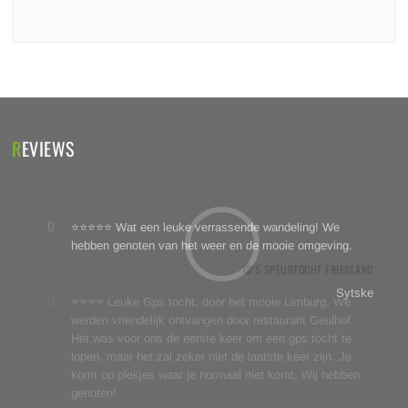
REVIEWS
⭐⭐⭐⭐⭐ Wat een leuke verrassende wandeling! We
hebben genoten van het weer en de mooie omgeving.
GPS SPEURTOCHT FRIESLAND
Sytske
⭐⭐⭐⭐ Leuke Gps tocht, door het mooie Limburg. We
werden vriendelijk ontvangen door restaurant Geulhof.
Het was voor ons de eerste keer om een gps tocht te
lopen, maar het zal zeker niet de laatste keer zijn. Je
komt op plekjes waar je normaal niet komt. Wij hebben
genoten!